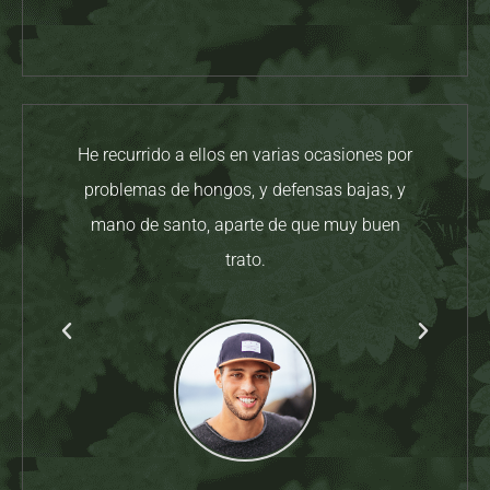
He recurrido a ellos en varias ocasiones por
Tiend
problemas de hongos, y defensas bajas, y
Gust
mano de santo, aparte de que muy buen
t
trato.