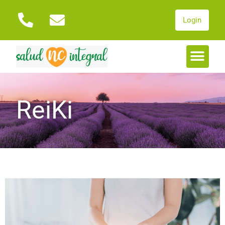
Login
ReiKi