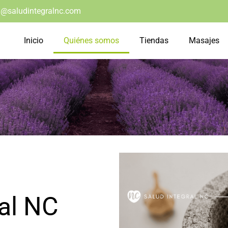
@saludintegralnc.com
Inicio
Quiénes somos
Tiendas
Masajes
ral NC