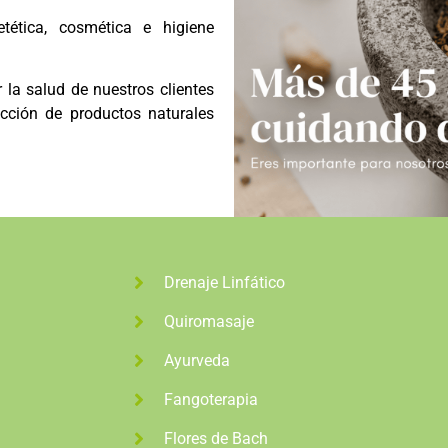
etética, cosmética e higiene
 la salud de nuestros clientes
cción de productos naturales
Drenaje Linfático
Quiromasaje
Ayurveda
Fangoterapia
Flores de Bach