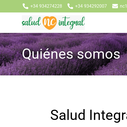
+34 934274228
+34 934292007
nc1
Quiénes somos
Salud Integ