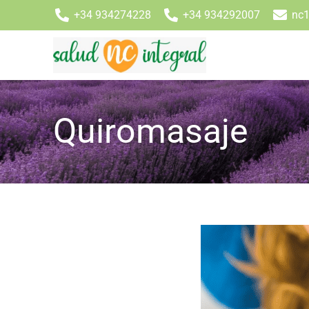
+34 934274228
+34 934292007
nc1
Quiromasaje