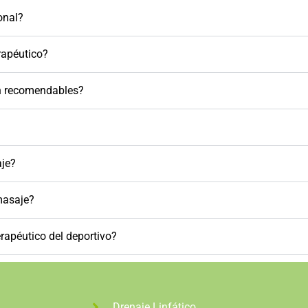
onal?
erapéutico?
n recomendables?
aje?
masaje?
erapéutico del deportivo?
Drenaje Linfático