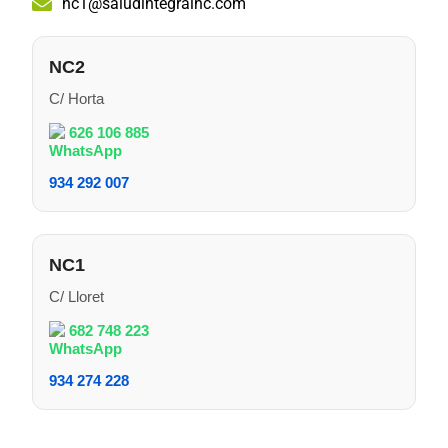
nc1@saludintegralnc.com
NC2
C/ Horta
626 106 885
934 292 007
NC1
C/ Lloret
682 748 223
934 274 228