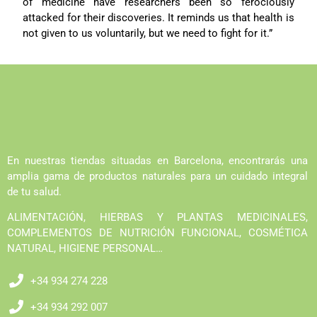
of medicine have researchers been so ferociously
attacked for their discoveries. It reminds us that health is
not given to us voluntarily, but we need to fight for it.”
En nuestras tiendas situadas en Barcelona, encontrarás una
amplia gama de productos naturales para un cuidado integral
de tu salud.
ALIMENTACIÓN, HIERBAS Y PLANTAS MEDICINALES,
COMPLEMENTOS DE NUTRICIÓN FUNCIONAL, COSMÉTICA
NATURAL, HIGIENE PERSONAL…
+34 934 274 228
+34 934 292 007