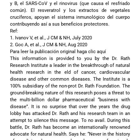
y B, el SARS-CoV y el rinovirus (que causa el resfriado
común). El resveratrol y los extractos de vegetales
crucíferos, apoyan el sistema inmunológico del cuerpo
contribuyendo así a sus beneficios protectores.
Ref:
1. Ivanov V, et al., J CM & NH, July 2020
2. Goc A, et al., J CM & NH, Aug 2020
Para leer la publicación original haga clic aquí
This information is provided to you by the Dr. Rath
Research Institute a leader in the breakthrough of natural
health research in the eld of cancer, cardiovascular
disease and other common diseases. The Institute is a
100% subsidiary of the non-prot Dr. Rath Foundation. The
ground-breaking nature of this research poses a threat to
the multi-billion dollar pharmaceutical “business with
disease”. It is no surprise that over the years the drug
lobby has attacked Dr. Rath and his research team in an
attempt to silence this message. To no avail. During this
battle, Dr. Rath has become an internationally renowned
advocate for natural health. Says he: “Never in the history