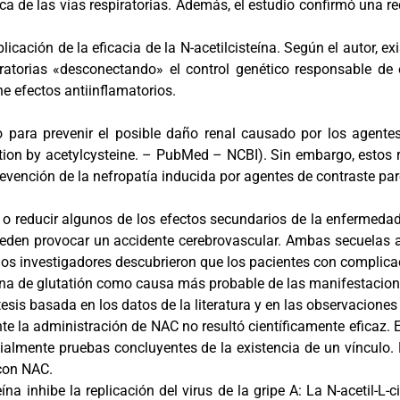
ca de las vías respiratorias. Además, el estudio confirmó una
plicación de la eficacia de la N-acetilcisteína. Según el autor, 
atorias «desconectando» el control genético responsable de e
e efectos antiinflamatorios.
o para prevenir el posible daño renal causado por los agentes 
ction by acetylcysteine. – PubMed – NCBI). Sin embargo, estos 
a prevención de la nefropatía inducida por agentes de contraste 
o reducir algunos de los efectos secundarios de la enfermedad
eden provocar un accidente cerebrovascular. Ambas secuelas
20, los investigadores descubrieron que los pacientes con compl
gena de glutatión como causa más probable de las manifestacion
esis basada en los datos de la literatura y en las observaciones
te la administración de NAC no resultó científicamente eficaz. E
cialmente pruebas concluyentes de la existencia de un vínculo
 con NAC.
na inhibe la replicación del virus de la gripe A: La N-acetil-L-ci