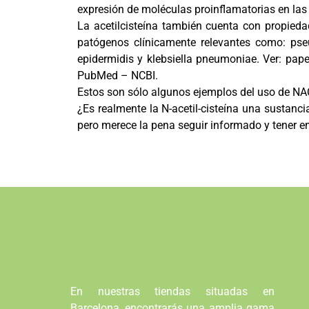
expresión de moléculas proinflamatorias en la
La acetilcisteína también cuenta con propieda
patógenos clínicamente relevantes como: pse
epidermidis y klebsiella pneumoniae. Ver: pape
PubMed – NCBI.
Estos son sólo algunos ejemplos del uso de NA
¿Es realmente la N-acetil-cisteína una sustanci
pero merece la pena seguir informado y tener e
En nuestras tiendas situadas en
Barcelona, encontrarás una amplia gama