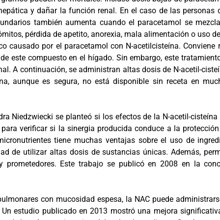
epática y dañar la función renal. En el caso de las personas
secundarios también aumenta cuando el paracetamol se mezcla
mitos, pérdida de apetito, anorexia, mala alimentación o uso de
co causado por el paracetamol con N-acetilcisteína. Conviene r
 de este compuesto en el hígado. Sin embargo, este tratamiento
l. A continuación, se administran altas dosis de N-acetil-cisteín
teína, aunque es segura, no está disponible sin receta en mu
andra Niedzwiecki se planteó si los efectos de la N-acetil-cist
ara verificar si la sinergia producida conduce a la protección
icronutrientes tiene muchas ventajas sobre el uso de ingredi
d de utilizar altas dosis de sustancias únicas. Además, pe
y prometedores. Este trabajo se publicó en 2008 en la cono
pulmonares con mucosidad espesa, la NAC puede administrarse 
 Un estudio publicado en 2013 mostró una mejora significativa 