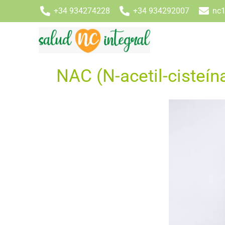
+34 934274228
+34 934292007
nc1
NAC (N-acetil-cisteín