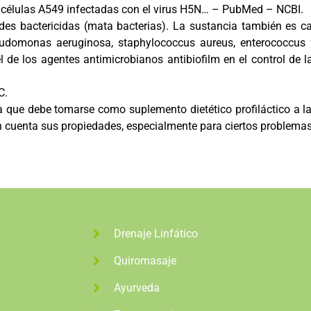
s células A549 infectadas con el virus H5N… – PubMed – NCBI.
des bactericidas (mata bacterias). La sustancia también es c
udomonas aeruginosa, staphylococcus aureus, enterococcus fa
l de los agentes antimicrobianos antibiofilm en el control de l
C.
a que debe tomarse como suplemento dietético profiláctico a la
n cuenta sus propiedades, especialmente para ciertos problemas
Drenaje Linfático
Quiromasaje
Ayurveda