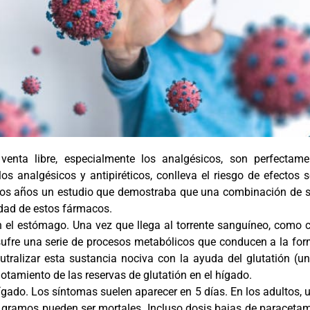
nta libre, especialmente los analgésicos, son perfectame
os analgésicos y antipiréticos, conlleva el riesgo de efectos 
unos años un estudio que demostraba que una combinación de su
cidad de estos fármacos.
 el estómago. Una vez que llega al torrente sanguíneo, como c
 sufre una serie de procesos metabólicos que conducen a la fo
utralizar esta sustancia nociva con la ayuda del glutatión (un
tamiento de las reservas de glutatión en el hígado.
hígado. Los síntomas suelen aparecer en 5 días. En los adultos
gramos pueden ser mortales. Incluso dosis bajas de paracetam