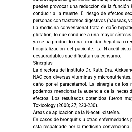
pueden provocar una reducción de la función h
conducir a la muerte. El riesgo de efectos 
personas con trastornos digestivos (náuseas, vó
La medicina convencional trata el daño hepáti
glutatión, lo que conduce a una mayor síntesis
ya se ha producido una toxicidad hepática o rena
hospitalización del paciente. La N-acetil-cis
desagradables que dificultan su consumo.
Sinergias
La directora del Instituto Dr. Rath, Dra. Aleks
NAC con diversas vitaminas y micronutrientes, p
daño por el paracetamol. La sinergia de los m
podemos mencionar la ausencia de la necesida
efectos. Los resultados obtenidos fueron mu
Toxicology (2008; 27; 223-230).
Áreas de aplicación de la N-acetil-cisteína.
En casos de bronquitis u otras enfermedades 
está respaldado por la medicina convencional.