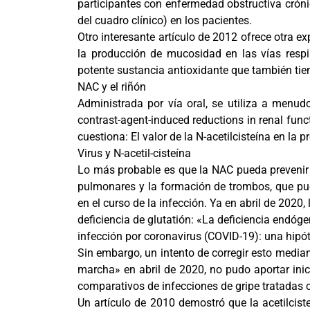
participantes con enfermedad obstructiva cróni
del cuadro clínico) en los pacientes.
Otro interesante artículo de 2012 ofrece otra ex
la producción de mucosidad en las vías respir
potente sustancia antioxidante que también tien
NAC y el riñón
Administrada por vía oral, se utiliza a menud
contrast-agent-induced reductions in renal fun
cuestiona: El valor de la N-acetilcisteína en l
Virus y N-acetil-cisteína
Lo más probable es que la NAC pueda prevenir 
pulmonares y la formación de trombos, que pu
en el curso de la infección. Ya en abril de 20
deficiencia de glutatión: «La deficiencia endó
infección por coronavirus (COVID-19): una hipót
Sin embargo, un intento de corregir esto median
marcha» en abril de 2020, no pudo aportar ini
comparativos de infecciones de gripe tratadas
Un artículo de 2010 demostró que la acetilcisteí